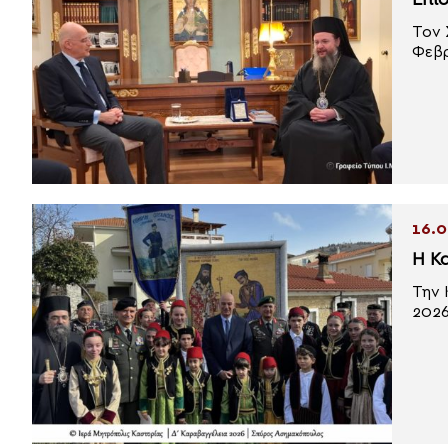
Επί
Τον 
Φεβρ
16.0
Η Κ
Την 
2026