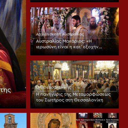
Αρχιεπισκοπή Αυστραλίας
Αυστραλίας Μακάριος: «Η
ιερωσύνη είναι η κατ’ εξοχήν
μεταμορφωτική δύναμη μέσα σε
έναν κόσμο που παραπαίει
πνευματικά»
Ι.Μ. Θεσσαλονίκης
της
Η πανήγυρις της Μεταμορφώσεως
του Σωτήρος στη Θεσσαλονίκη