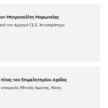
στον Μητροπολίτη Μαρωνείας
πό τον Αρχηγό Γ.Ε.Σ. Άντιστράτηγο
πίτας του Επιμελητηρίου Αχαΐας
 υπουργός Εθνικής Άμυνας, Νίκος