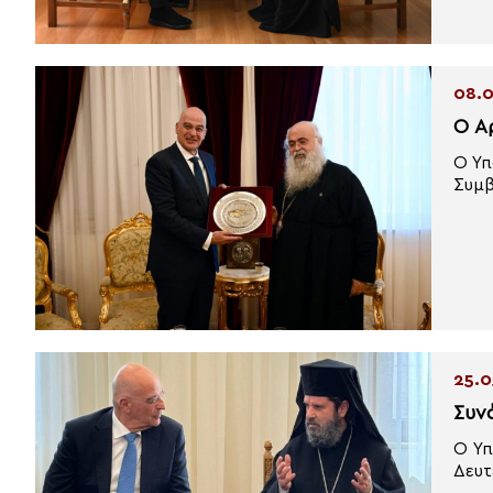
08.0
Ο Α
Ο Υπ
Συμβ
25.0
Συν
O Υπ
Δευτ