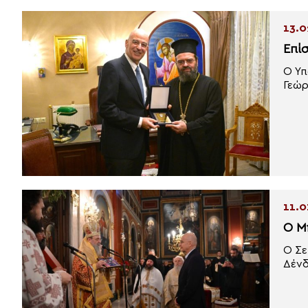
13.0
Επί
Ο Υπ
Γεώρ
11.0
Ο Μ
O Σε
Δένδ