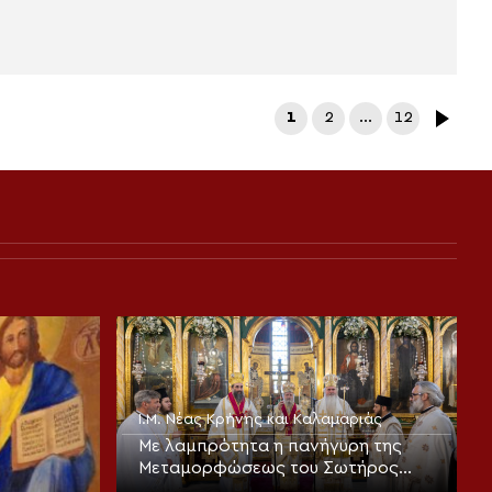
1
2
…
12
Ι.Μ. Νέας Κρήνης και Καλαμαριάς
Με λαμπρότητα η πανήγυρη της
Μεταμορφώσεως του Σωτήρος
στην Καλαμαριά (ΦΩΤΟ)