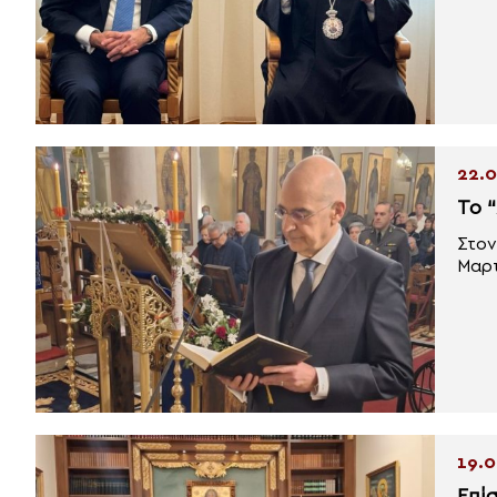
22.0
Το “
Στον
Μαρτ
19.0