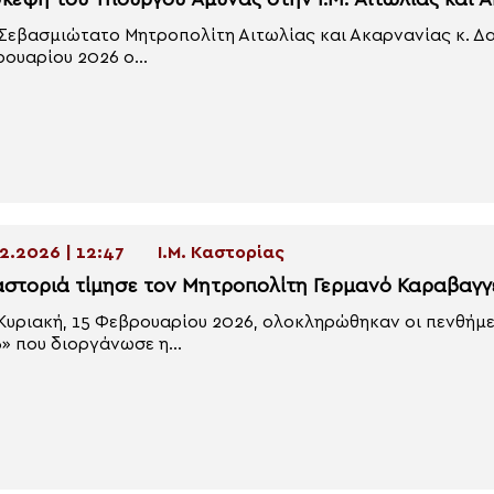
σκεψη του Υπουργού Άμυνας στην Ι.Μ. Αιτωλίας και 
Σεβασμιώτατο Μητροπολίτη Αιτωλίας και Ακαρνανίας κ. Δ
ουαρίου 2026 ο...
2.2026 | 12:47
Ι.Μ. Καστορίας
αστοριά τίμησε τον Μητροπολίτη Γερμανό Καραβαγγ
Κυριακή, 15 Φεβρουαρίου 2026, ολοκληρώθηκαν οι πενθήμ
» που διοργάνωσε η...