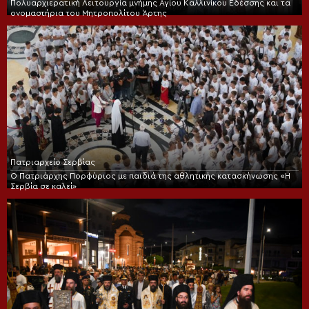
Πολυαρχιερατική Λειτουργία μνήμης Αγίου Καλλινίκου Εδέσσης και τα
ονομαστήρια του Μητροπολίτου Άρτης
Πατριαρχείο Σερβίας
Ο Πατριάρχης Πορφύριος με παιδιά της αθλητικής κατασκήνωσης «Η
Σερβία σε καλεί»