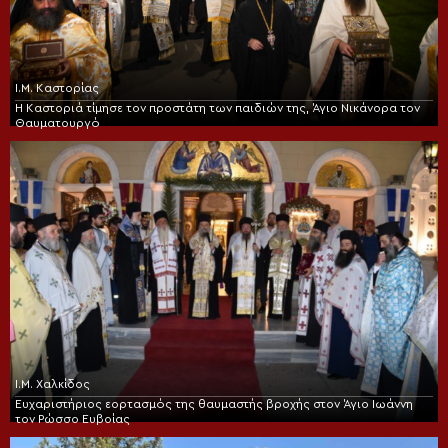
Ι.Μ. Καστορίας
Η Καστοριά τίμησε τον προστάτη των παιδιών της, Άγιο Νικάνορα τον
Θαυματουργό
Ι.Μ. Χαλκίδος
Ευχαριστήριος εορτασμός της θαυμαστής βροχής στον Άγιο Ιωάννη
τον Ρώσσο Ευβοίας