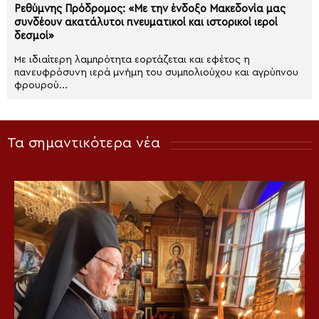
Ρεθύμνης Πρόδρομος: «Με την ένδοξο Μακεδονία μας
συνδέουν ακατάλυτοι πνευματικοί και ιστορικοί ιεροί
δεσμοί»
Με ιδιαίτερη λαμπρότητα εορτάζεται και εφέτος η
πανευφρόσυνη ιερά μνήμη του συμπολιούχου και αγρύπνου
φρουρού...
Τα σημαντικότερα νέα