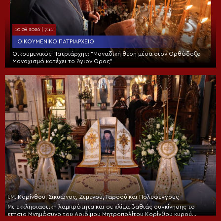
10.08.2026 | 7:11
ΟΙΚΟΥΜΕΝΙΚΌ ΠΑΤΡΙΑΡΧΕΊΟ
Οικουμενικός Πατριάρχης: “Μοναδική θέση μέσα στον Ορθόδοξο
Μοναχισμό κατέχει το Άγιον Όρος”
Ι.Μ. Κορίνθου, Σικυώνος, Ζεμενού, Ταρσού και Πολυφέγγους
Με εκκλησιαστική λαμπρότητα και σε κλίμα βαθιάς συγκίνησης το
ετήσιο Μνημόσυνο του Αοιδίμου Μητροπολίτου Κορίνθου κυρού