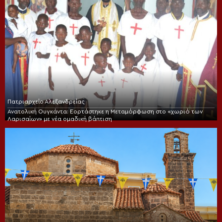
Πατριαρχείο Αλεξανδρείας
Ανατολική Ουγκάντα: Εορτάστηκε η Μεταμόρφωση στο «χωριό των
Λαρισαίων» με νέα ομαδική βάπτιση