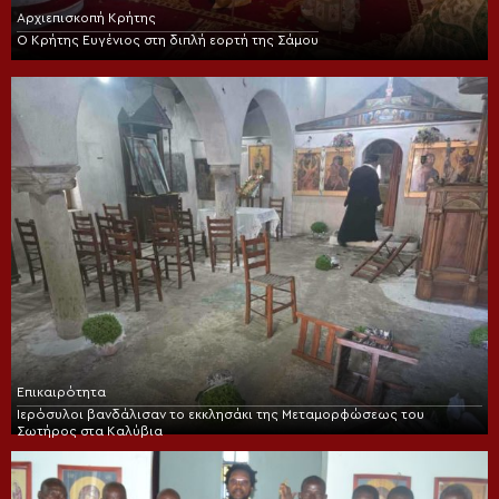
Αρχιεπισκοπή Κρήτης
Ο Κρήτης Ευγένιος στη διπλή εορτή της Σάμου
Επικαιρότητα
Ιερόσυλοι βανδάλισαν το εκκλησάκι της Μεταμορφώσεως του
Σωτήρος στα Καλύβια