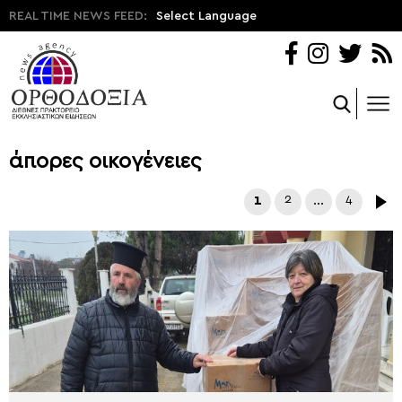
REAL TIME NEWS FEED:
Select Language
άπορες οικογένειες
1
2
…
4