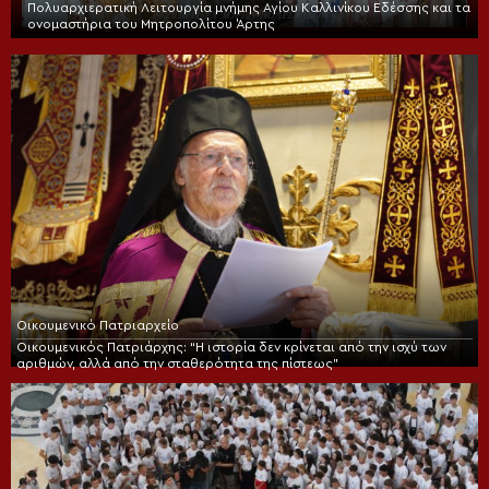
Πολυαρχιερατική Λειτουργία μνήμης Αγίου Καλλινίκου Εδέσσης και τα
ονομαστήρια του Μητροπολίτου Άρτης
Οικουμενικό Πατριαρχείο
Οικουμενικός Πατριάρχης: “Η ιστορία δεν κρίνεται από την ισχύ των
αριθμών, αλλά από την σταθερότητα της πίστεως”