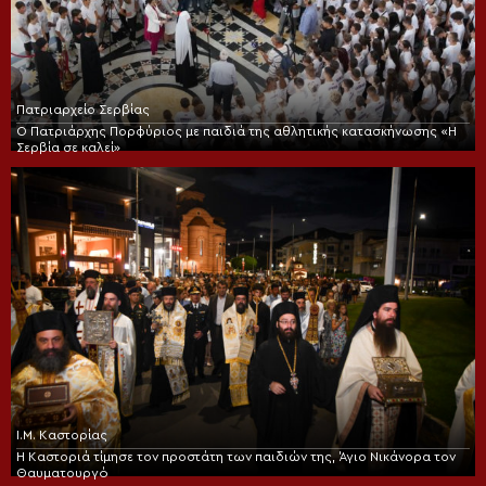
Πατριαρχείο Σερβίας
Ο Πατριάρχης Πορφύριος με παιδιά της αθλητικής κατασκήνωσης «Η
Σερβία σε καλεί»
Ι.Μ. Καστορίας
Η Καστοριά τίμησε τον προστάτη των παιδιών της, Άγιο Νικάνορα τον
Θαυματουργό