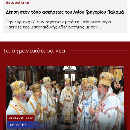
Αγιορείτικα
Δέηση στον τόπο ασκήσεως του Αγίου Γρηγορίου Παλαμά
Την Κυριακή Β΄ των Νηστειών μετά τη Θεία Λειτουργία
Πατέρες της Βατοπαιδινής Αδελφότητας με τον...
Τα σημαντικότερα νέα
08.08.2026 | 14:55
Ι.Μ. ΆΡΤΗΣ