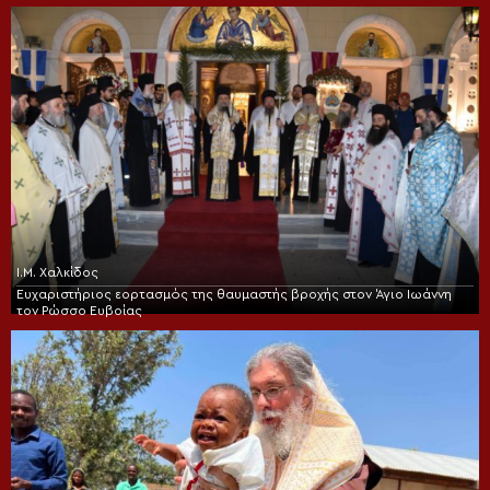
Ι.Μ. Χαλκίδος
Ευχαριστήριος εορτασμός της θαυμαστής βροχής στον Άγιο Ιωάννη
τον Ρώσσο Ευβοίας