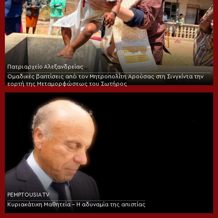
Πατριαρχείο Αλεξανδρείας
Ομαδικές βαπτίσεις από τον Μητροπολίτη Αρούσας στη Σινγκίντα την
εορτή της Μεταμορφώσεως του Σωτήρος
PEMPTOUSIA TV
Κυριακάτικη Μαθητεία – Η αδυναμία της απιστίας