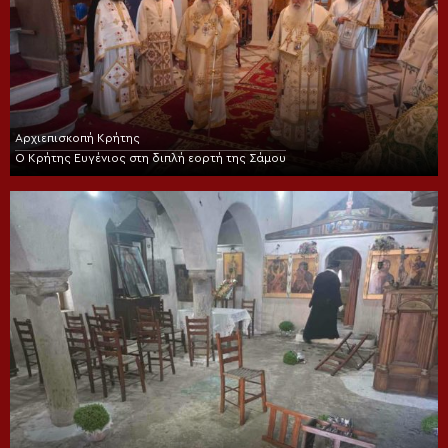
Αρχιεπισκοπή Κρήτης
Ο Κρήτης Ευγένιος στη διπλή εορτή της Σάμου