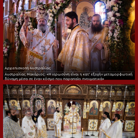
Αρχιεπισκοπή Αυστραλίας
Αυστραλίας Μακάριος: «Η ιερωσύνη είναι η κατ’ εξοχήν μεταμορφωτική
δύναμη μέσα σε έναν κόσμο που παραπαίει πνευματικά»