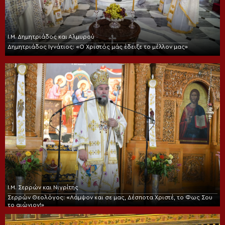
Ι.Μ. Δημητριάδος και Αλμυρού
Δημητριάδος Ιγνάτιος: «Ο Χριστός μάς έδειξε το μέλλον μας»
Ι.Μ. Σερρών και Νιγρίτης
Σερρών Θεολόγος: «Λάμψον και σε μας, Δέσποτα Χριστέ, το Φως Σου
το αιώνιον!»