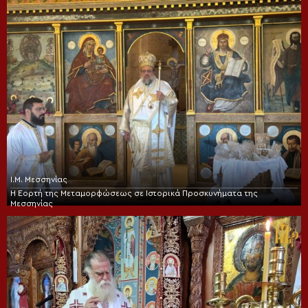
Ι.Μ. Μεσσηνίας
Η Εορτή της Μεταμορφώσεως σε Ιστορικά Προσκυνήματα της
Μεσσηνίας