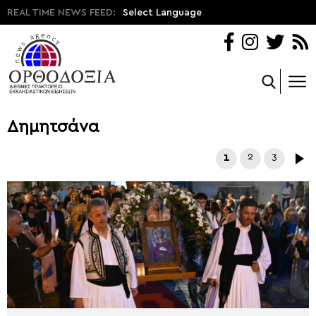
REAL TIME NEWS FEED:
Select Language
Δημητσάνα
1
2
3