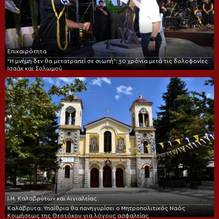
Επικαιρότητα
“Η μνήμη δεν θα μετατραπεί σε σιωπή”: 30 χρόνια μετά τις δολοφονίες
Ισαάκ και Σολωμού
Ι.Μ. Καλαβρύτων και Αιγιαλείας
Καλάβρυτα: Υπαίθρια θα πανηγυρίσει ο Μητροπολιτικός Ναός
Κοιμήσεως της Θεοτόκου για λόγους ασφαλείας