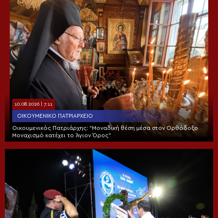
10.08.2026 | 7:11
ΟΙΚΟΥΜΕΝΙΚΌ ΠΑΤΡΙΑΡΧΕΊΟ
Οικουμενικός Πατριάρχης: “Μοναδική θέση μέσα στον Ορθόδοξο
Μοναχισμό κατέχει το Άγιον Όρος”