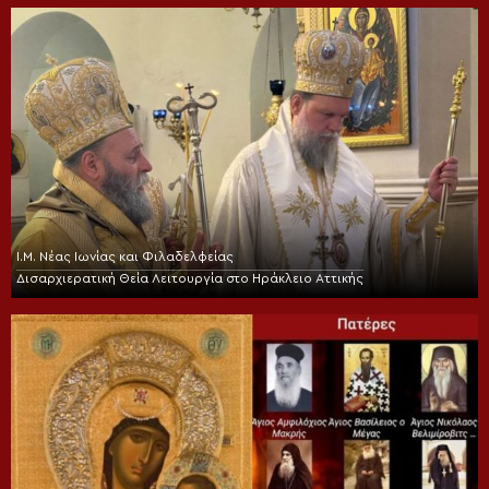
Ι.Μ. Νέας Ιωνίας και Φιλαδελφείας
Δισαρχιερατική Θεία Λειτουργία στο Ηράκλειο Αττικής