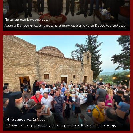
Πατριαρχείο Ιεροσολύμων
Αμμάν: Κυπριακή αντιπροσωπεία στον Αρχιεπίσκοπο Κυριακουπόλεως
Ι.Μ. Κισάμου και Σελίνου
Ευλογία των καρπών της γης στην μοναδική Ροτόντα της Κρήτης