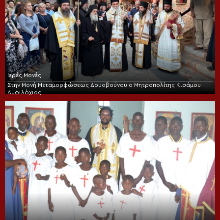
Ιερές Μονές
Στην Μονή Μεταμορφώσεως Δρυοβούνου ο Μητροπολίτης Κισάμου
Αμφιλόχιος