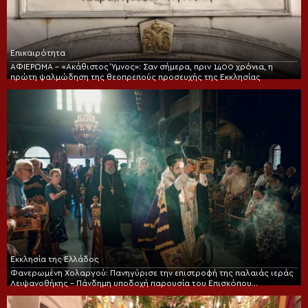
Επικαιρότητα
ΑΦΙΕΡΩΜΑ – «Ακάθιστος Ύμνος»: Σαν σήμερα, πριν 1400 χρόνια, η
πρώτη ψαλμώδηση της θεοπρεπούς προσευχής της Εκκλησίας
Εκκλησία της Ελλάδος
Φανερωμένη Χολαργού: Πανηγύρισε την επιστροφή της παλαιάς ιεράς
Λειψανοθήκης – Πάνδημη υποδοχή παρουσία του Επισκόπου
Χριστουπόλεως