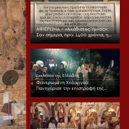
Επικαιρότητα
ΑΦΙΕΡΩΜΑ – «Ακάθιστος Ύμνος»:
Σαν σήμερα, πριν 1400 χρόνια, η
πρώτη ψαλμώδηση της
θεοπρεπούς προσευχής της
Εκκλησίας
Εκκλησία της Ελλάδος
Φανερωμένη Χολαργού:
Πανηγύρισε την επιστροφή της
παλαιάς ιεράς Λειψανοθήκης –
Πάνδημη υποδοχή παρουσία του
Επισκόπου Χριστουπόλεως