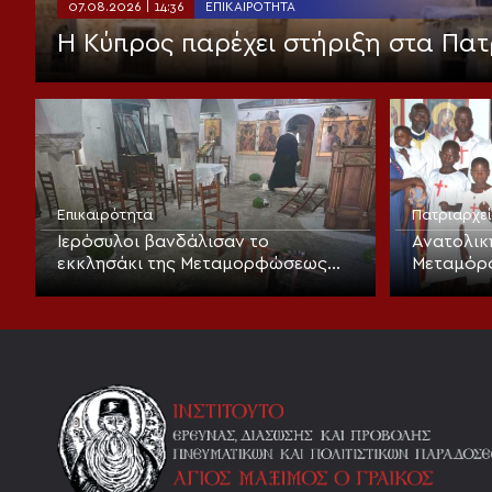
07.08.2026 | 14:36
ΕΠΙΚΑΙΡΌΤΗΤΑ
Η Κύπρος παρέχει στήριξη στα Πατ
Επικαιρότητα
Πατριαρχε
Ιερόσυλοι βανδάλισαν το
Ανατολικ
εκκλησάκι της Μεταμορφώσεως
Μεταμόρ
του Σωτήρος στα Καλύβια
Λαρισαίω
βάπτιση