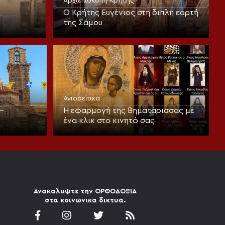
Αρχιεπισκοπή Κρήτης
Ο Κρήτης Ευγένιος στη διπλή εορτή
της Σάμου
Αγιορείτικα
–
Η εφαρμογή της Βηματάρισσας με
ένα κλικ στο κινητό σας
Ανακαλυψτε την ΟΡΘΟΔΟΞΙΑ
στα κοινωνικα δικτυα.