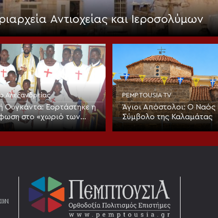
ριαρχεία Αντιοχείας και Ιεροσολύμων
ίο Αλεξανδρείας
PEMPTOUSIA TV
ή Ουγκάντα: Εορτάστηκε η
Άγιοι Απόστολοι: Ο Ναός 
φωση στο «χωριό των
Σύμβολο της Καλαμάτας
ν» με νέα ομαδική