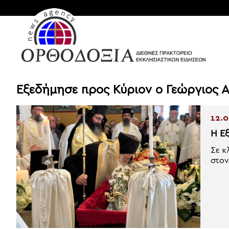
Εξεδήμησε προς Κύριον ο Γεώργιος 
12.0
Η Ε
Σε κ
στον.