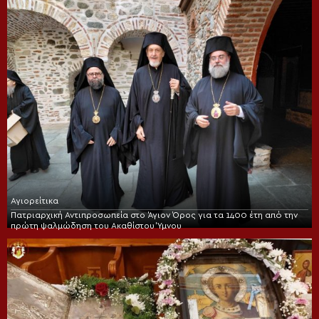
Αγιορείτικα
Πατριαρχική Αντιπροσωπεία στο Άγιον Όρος για τα 1400 έτη από την
πρώτη ψαλμώδηση του Ακαθίστου Ύμνου