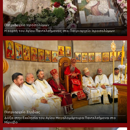
Πατριαρχείο Ιεροσολύμων
Η εορτή του Αγίου Παντελεήμονος στο Πατριαρχείο Ιεροσολύμων
Πατριαρχείο Σερβίας
Δόξα στην Εκκλησία του Αγίου Μεγαλομάρτυρα Παντελεήμονα στο
Μίριεβο