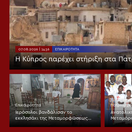
07.08.2026 | 14:36
ΕΠΙΚΑΙΡΌΤΗΤΑ
Η Κύπρος παρέχει στήριξη στα Πατ
Επικαιρότητα
Πατριαρχε
Ιερόσυλοι βανδάλισαν το
Ανατολικ
εκκλησάκι της Μεταμορφώσεως
Μεταμόρ
του Σωτήρος στα Καλύβια
Λαρισαίω
βάπτιση