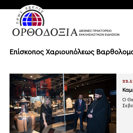
Επίσκοπος Χαριουπόλεως Βαρθολομ
22.1
Καμ
Ο Θε
Σεβα