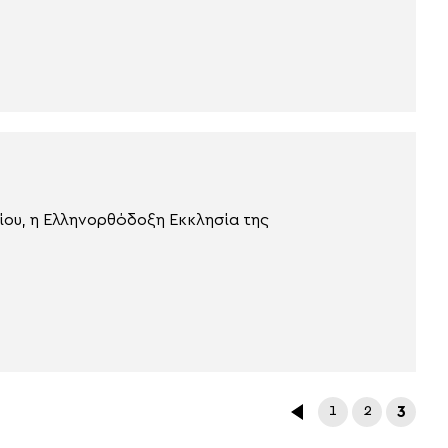
ίου, η Ελληνορθόδοξη Εκκλησία της
1
2
3