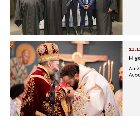
21.1
Η χ
Διπλ
Αυστ