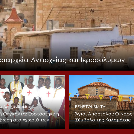
ριαρχεία Αντιοχείας και Ιεροσολύμων
ίο Αλεξανδρείας
PEMPTOUSIA TV
ή Ουγκάντα: Εορτάστηκε η
Άγιοι Απόστολοι: Ο Ναός 
φωση στο «χωριό των
Σύμβολο της Καλαμάτας
ν» με νέα ομαδική