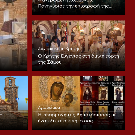
Φανερωμένη Χολαργού:
Πανηγύρισε την επιστροφή της
παλαιάς ιεράς Λειψανοθήκης –
Πάνδημη υποδοχή παρουσία του
Επισκόπου Χριστουπόλεως
Αρχιεπισκοπή Κρήτης
Ο Κρήτης Ευγένιος στη διπλή εορτή
της Σάμου
Αγιορείτικα
–
Η εφαρμογή της Βηματάρισσας με
ένα κλικ στο κινητό σας