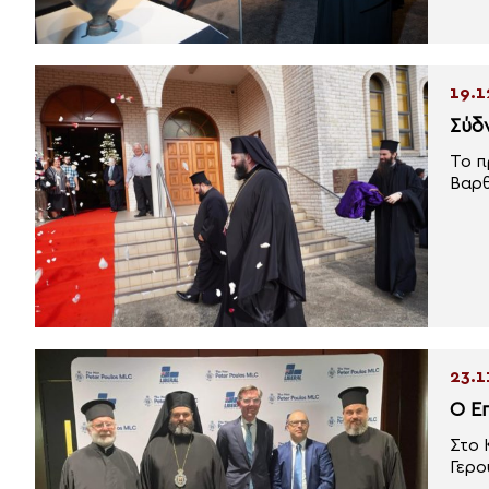
19.1
Σύδ
Το π
Βαρθ
23.1
O Ε
Στο 
Γερο