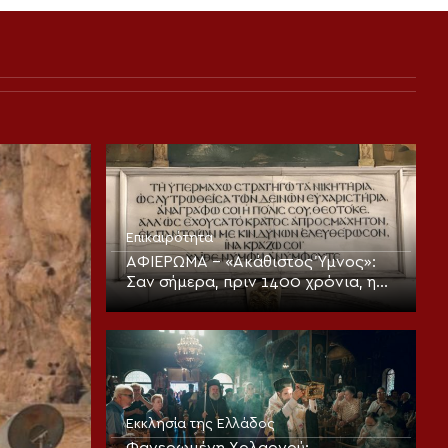
Επικαιρότητα
ΑΦΙΕΡΩΜΑ – «Ακάθιστος Ύμνος»:
Σαν σήμερα, πριν 1400 χρόνια, η
πρώτη ψαλμώδηση της
θεοπρεπούς προσευχής της
Εκκλησίας
Εκκλησία της Ελλάδος