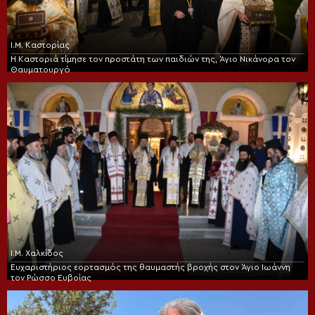
Ι.Μ. Καστορίας
Η Καστοριά τίμησε τον προστάτη των παιδιών της, Άγιο Νικάνορα τον
Θαυματουργό
Ι.Μ. Χαλκίδος
Ευχαριστήριος εορτασμός της θαυμαστής βροχής στον Άγιο Ιωάννη
τον Ρώσσο Ευβοίας