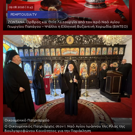
09.08.2026 | 6:45
PEMPTOUSIA TV
ΖΩΝΤΑΝΑ: Όρθρος και Θεία Λειτουργία από τον Ιερό Ναό Αγίου
Γεωργίου Παπάγου – Ψάλλει η Ελληνική Βυζαντινή Χορωδία (ΒΙΝΤΕΟ)
Οικουμενικό Πατριαρχείο
Ο Οικουμενικός Πατριάρχης στον I. Ναό Αγίου Ιωάννου της Ρίλας της
Βουλγαροφώνου Κοινότητος για την Παράκληση