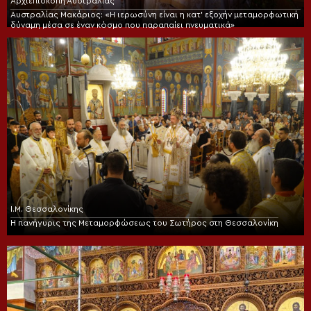
Αρχιεπισκοπή Αυστραλίας
Αυστραλίας Μακάριος: «Η ιερωσύνη είναι η κατ’ εξοχήν μεταμορφωτική
δύναμη μέσα σε έναν κόσμο που παραπαίει πνευματικά»
Ι.Μ. Θεσσαλονίκης
Η πανήγυρις της Μεταμορφώσεως του Σωτήρος στη Θεσσαλονίκη