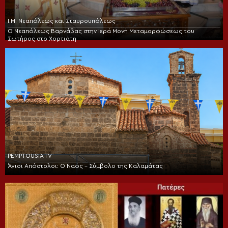
Ι.Μ. Νεαπόλεως και Σταυρουπόλεως
Ο Νεαπόλεως Βαρνάβας στην Ιερά Μονή Μεταμορφώσεως του
Σωτήρος στο Χορτιάτη
PEMPTOUSIA TV
Άγιοι Απόστολοι: Ο Ναός – Σύμβολο της Καλαμάτας