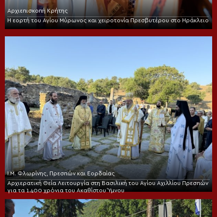
Αρχιεπισκοπή Κρήτης
Η εορτή του Αγίου Μύρωνος και χειροτονία Πρεσβυτέρου στο Ηράκλειο
Ι.Μ. Φλωρίνης, Πρεσπών και Εορδαίας
Αρχιερατική Θεία Λειτουργία στη Βασιλική του Αγίου Αχιλλίου Πρεσπών
για τα 1.400 χρόνια του Ακαθίστου Ύμνου