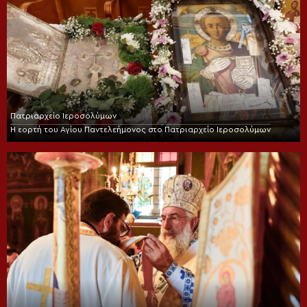
Πατριαρχείο Ιεροσολύμων
Η εορτή του Αγίου Παντελεήμονος στο Πατριαρχείο Ιεροσολύμων