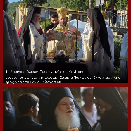
Ι.Μ. Δρυϊνουπόλεως, Πωγωνιανής και Κονίτσης
Ιστορική στιγμή για την ακριτική Σιταριά Πωγωνίου: Εγκαινιάστηκε ο
Ιερός Ναός του Αγίου Αθανασίου