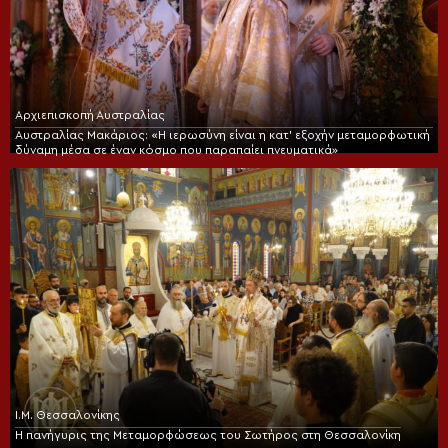
Αρχιεπισκοπή Αυστραλίας
Αυστραλίας Μακάριος: «Η ιερωσύνη είναι η κατ’ εξοχήν μεταμορφωτική
δύναμη μέσα σε έναν κόσμο που παραπαίει πνευματικά»
Ι.Μ. Θεσσαλονίκης
Η πανήγυρις της Μεταμορφώσεως του Σωτήρος στη Θεσσαλονίκη