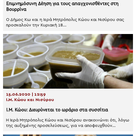
Επιμνημόσυνη Δέηση για τους απαγχονισθέντες στη
Βουρρίνα
Ο Δήμος Κω και η Ιερά Μητρόπολις Κώου και Νισύρου σας
προσκαλούν την Κυριακή 18...
15.06.2020 | 12:59
Ι.Μ. Κώου και Νισύρου
I.M. Κώου: Διευρύνεται το ωράριο στα συσσίτια
Η Ιερά Μητρόπολις Κώου και Νισύρου ανακοινώνει ότι, λόγω
της αυξημένης προσελεύσεως, για να αποφευχθούν...