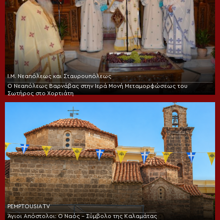
Ι.Μ. Νεαπόλεως και Σταυρουπόλεως
Ο Νεαπόλεως Βαρνάβας στην Ιερά Μονή Μεταμορφώσεως του
Σωτήρος στο Χορτιάτη
PEMPTOUSIA TV
Άγιοι Απόστολοι: Ο Ναός – Σύμβολο της Καλαμάτας