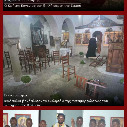
Αρχιεπισκοπή Κρήτης
Ο Κρήτης Ευγένιος στη διπλή εορτή της Σάμου
Επικαιρότητα
Ιερόσυλοι βανδάλισαν το εκκλησάκι της Μεταμορφώσεως του
Σωτήρος στα Καλύβια