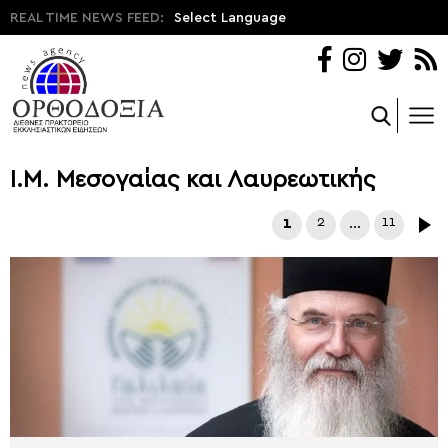
REAL TIME NEWS FEED:
Select Language
Ι.Μ. Μεσογαίας και Λαυρεωτικής
1
2
…
11