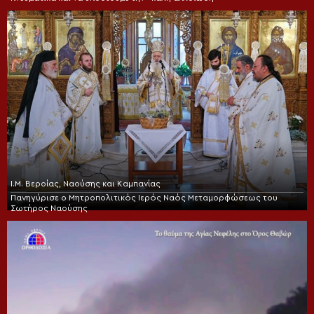
Ι.Μ. Βεροίας, Ναούσης και Καμπανίας
Πανηγύρισε ο Μητροπολιτικός Ιερός Ναός Μεταμορφώσεως του
Σωτήρος Ναούσης