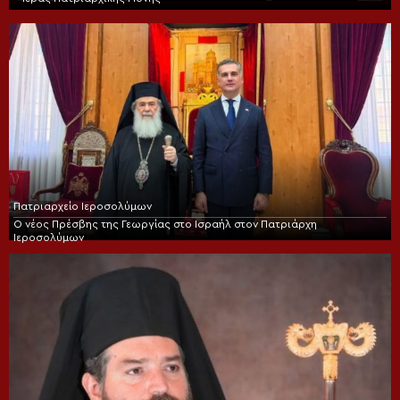
Πατριαρχείο Ιεροσολύμων
Ο νέος Πρέσβης της Γεωργίας στο Ισραήλ στον Πατριάρχη
Ιεροσολύμων