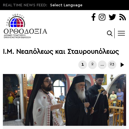
REAL TIME NEWS FEED:
Select Language
Ι.Μ. Νεαπόλεως και Σταυρουπόλεως
1
2
…
23