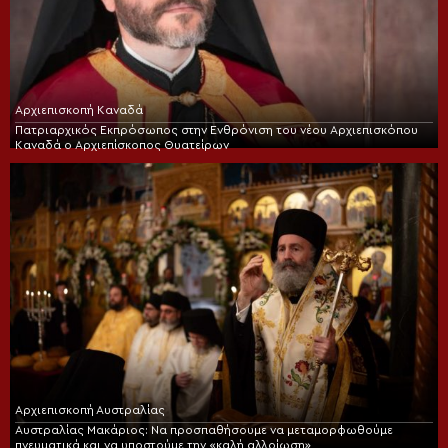
Αρχιεπισκοπή Καναδά
Πατριαρχικός Εκπρόσωπος στην Ενθρόνιση του νέου Αρχιεπισκόπου
Καναδά ο Αρχιεπίσκοπος Θυατείρων
Αρχιεπισκοπή Αυστραλίας
Αυστραλίας Μακάριος: Να προσπαθήσουμε να μεταμορφωθούμε
πνευματικά και να υποστούμε την «καλή αλλοίωση»