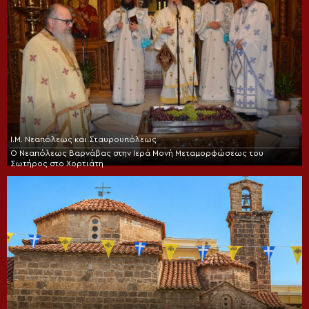
Ι.Μ. Νεαπόλεως και Σταυρουπόλεως
Ο Νεαπόλεως Βαρνάβας στην Ιερά Μονή Μεταμορφώσεως του
Σωτήρος στο Χορτιάτη