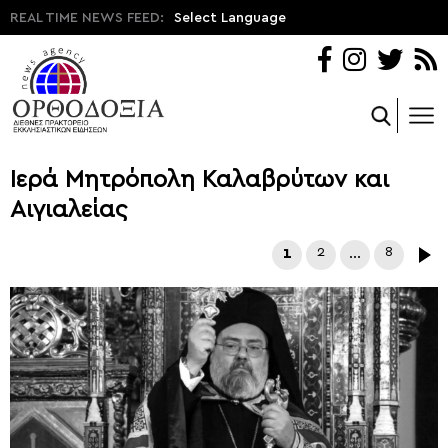
REAL TIME NEWS FEED:
Select Language
Ιερά Μητρόπολη Καλαβρύτων και
Αιγιαλείας
1
2
…
8