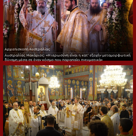
Αρχιεπισκοπή Αυστραλίας
Αυστραλίας Μακάριος: «Η ιερωσύνη είναι η κατ’ εξοχήν μεταμορφωτική
δύναμη μέσα σε έναν κόσμο που παραπαίει πνευματικά»