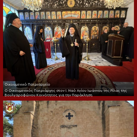
Οικουμενικό Πατριαρχείο
Ο Οικουμενικός Πατριάρχης στον I. Ναό Αγίου Ιωάννου της Ρίλας της
Βουλγαροφώνου Κοινότητος για την Παράκληση