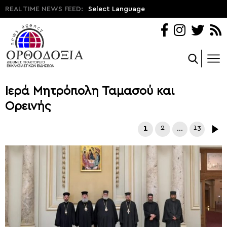
REAL TIME NEWS FEED:
Select Language
Ιερά Μητρόπολη Ταμασού και
Ορεινής
1
2
…
13