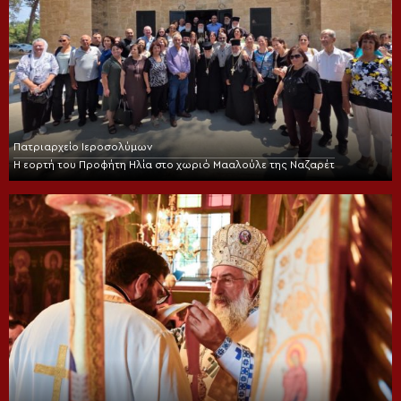
Πατριαρχείο Ιεροσολύμων
Η εορτή του Προφήτη Ηλία στο χωριό Μααλούλε της Ναζαρέτ