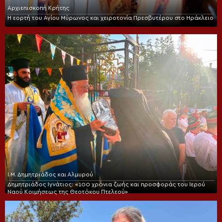
Αρχιεπισκοπή Κρήτης
Η εορτή του Αγίου Μύρωνος και χειροτονία Πρεσβυτέρου στο Ηράκλειο
Ι.Μ. Δημητριάδος και Αλμυρού
Δημητριάδος Ιγνάτιος: «100 χρόνια ζωής και προσφοράς του Ιερού
Ναού Κοιμήσεως της Θεοτόκου Πτελεού»