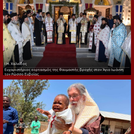
Ι.Μ. Χαλκίδος
Ευχαριστήριος εορτασμός της θαυμαστής βροχής στον Άγιο Ιωάννη
τον Ρώσσο Ευβοίας