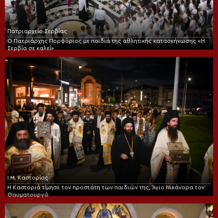
Πατριαρχείο Σερβίας
Ο Πατριάρχης Πορφύριος με παιδιά της αθλητικής κατασκήνωσης «Η
Σερβία σε καλεί»
Ι.Μ. Καστορίας
Η Καστοριά τίμησε τον προστάτη των παιδιών της, Άγιο Νικάνορα τον
Θαυματουργό