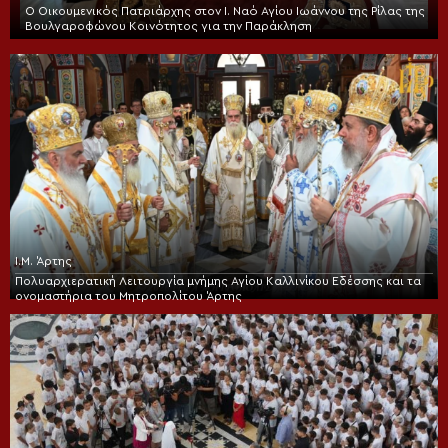
Ο Οικουμενικός Πατριάρχης στον I. Ναό Αγίου Ιωάννου της Ρίλας της
Βουλγαροφώνου Κοινότητος για την Παράκληση
Ι.Μ. Άρτης
Πολυαρχιερατική Λειτουργία μνήμης Αγίου Καλλινίκου Εδέσσης και τα
ονομαστήρια του Μητροπολίτου Άρτης