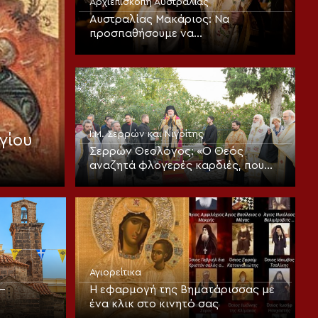
Αρχιεπισκοπή Αυστραλίας
Αυστραλίας Μακάριος: Να
προσπαθήσουμε να
μεταμορφωθούμε πνευματικά και
να υποστούμε την «καλή αλλοίωση»
Ι.Μ. Σερρών και Νιγρίτης
γίου
Σερρών Θεολόγος: «Ο Θεός
αναζητά φλογερές καρδιές, που
πυρπολούνται, από πίστη και
αγάπη»
Αγιορείτικα
–
Η εφαρμογή της Βηματάρισσας με
ένα κλικ στο κινητό σας