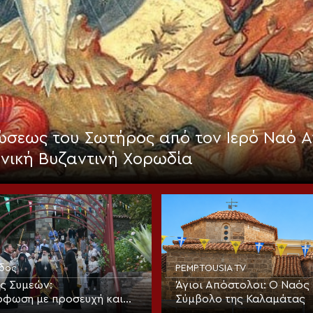
σεως του Σωτήρος από τον Ιερό Ναό Α
ηνική Βυζαντινή Χορωδία
ιδος
PEMPTOUSIA TV
ς Συμεών:
Άγιοι Απόστολοι: Ο Ναός 
φωση με προσευχή και
Σύμβολο της Καλαμάτας