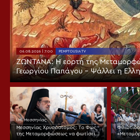
06.08.2026 | 7:00
PEMPTOUSIA TV
ΖΩΝΤΑΝΑ: Η εορτή της Μεταμορφώ
Γεωργίου Παπάγου – Ψάλλει η Ελλ
Ι.Μ. Μεσσηνίας
Ι.Μ. Φθιώτ
Μεσσηνίας Χρυσόστομος: Το Φως
Φθιώτιδο
της Μεταμορφώσεως να φωτίσει
«Μεταμόρ