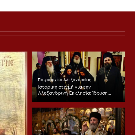
Πατριαρχείο Αλεξανδρείας
Ιστορική στιγμή για την
Αλεξανδρινή Εκκλησία: Ίδρυση
Γυναικείας Ιεράς Πατριαρχικής
Μονής