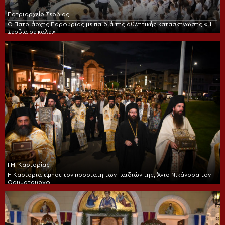
Πατριαρχείο Σερβίας
Ο Πατριάρχης Πορφύριος με παιδιά της αθλητικής κατασκήνωσης «Η
Σερβία σε καλεί»
Ι.Μ. Καστορίας
Η Καστοριά τίμησε τον προστάτη των παιδιών της, Άγιο Νικάνορα τον
Θαυματουργό