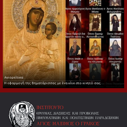
Αγιορείτικα
Η εφαρμογή της Βηματάρισσας με ένα κλικ στο κινητό σας