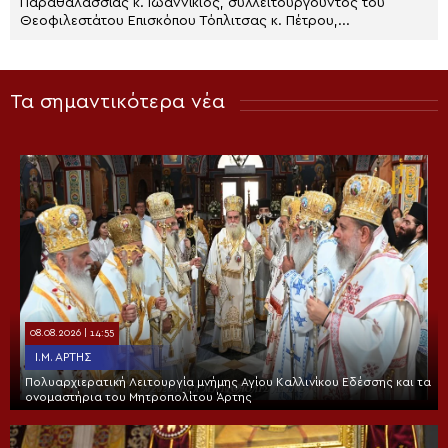
Παραθαλασσίας κ. Ιωαννίκιος, συλλειτουργούντος του
Θεοφιλεστάτου Επισκόπου Τόπλιτσας κ. Πέτρου,...
Τα σημαντικότερα νέα
08.08.2026 | 14:55
Ι.Μ. ΆΡΤΗΣ
Πολυαρχιερατική Λειτουργία μνήμης Αγίου Καλλινίκου Εδέσσης και τα
ονομαστήρια του Μητροπολίτου Άρτης