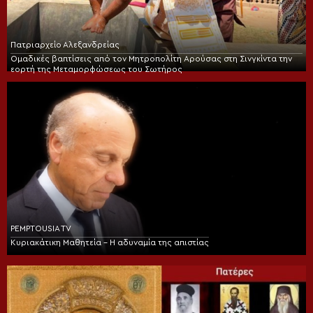
Πατριαρχείο Αλεξανδρείας
Ομαδικές βαπτίσεις από τον Μητροπολίτη Αρούσας στη Σινγκίντα την
εορτή της Μεταμορφώσεως του Σωτήρος
PEMPTOUSIA TV
Κυριακάτικη Μαθητεία – Η αδυναμία της απιστίας