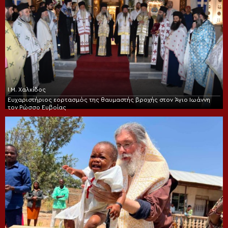
Ι.Μ. Χαλκίδος
Ευχαριστήριος εορτασμός της θαυμαστής βροχής στον Άγιο Ιωάννη
τον Ρώσσο Ευβοίας