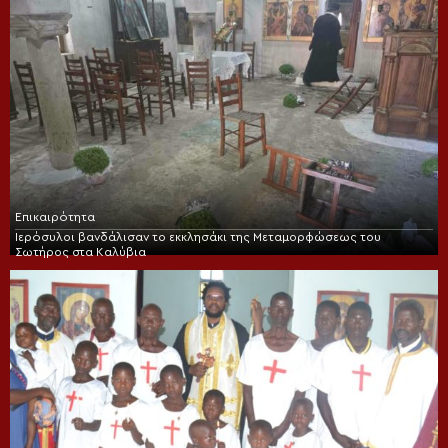
Επικαιρότητα
Ιερόσυλοι βανδάλισαν το εκκλησάκι της Μεταμορφώσεως του
Σωτήρος στα Καλύβια