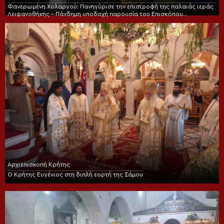
Φανερωμένη Χολαργού: Πανηγύρισε την επιστροφή της παλαιάς ιεράς
Λειψανοθήκης – Πάνδημη υποδοχή παρουσία του Επισκόπου
Χριστουπόλεως
Αρχιεπισκοπή Κρήτης
Ο Κρήτης Ευγένιος στη διπλή εορτή της Σάμου