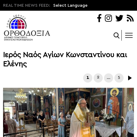
REAL TIME NEWS FEED:
Select Language
Ιερός Ναός Αγίων Κωνσταντίνου και
Ελένης
1
2
…
5