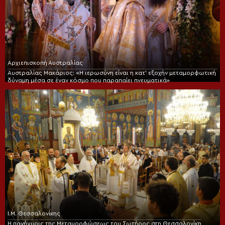
Αρχιεπισκοπή Αυστραλίας
Αυστραλίας Μακάριος: «Η ιερωσύνη είναι η κατ’ εξοχήν μεταμορφωτική
δύναμη μέσα σε έναν κόσμο που παραπαίει πνευματικά»
Ι.Μ. Θεσσαλονίκης
Η πανήγυρις της Μεταμορφώσεως του Σωτήρος στη Θεσσαλονίκη