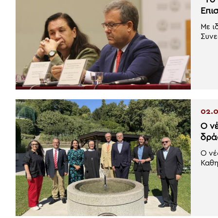
“Το 
Επι
Με ι
Συνε
02.0
Ο ν
δρά
Ο νέ
Καθη