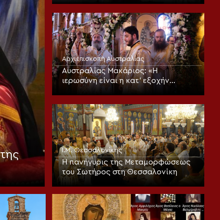
Αρχιεπισκοπή Αυστραλίας
Αυστραλίας Μακάριος: «Η
ιερωσύνη είναι η κατ’ εξοχήν
μεταμορφωτική δύναμη μέσα σε
έναν κόσμο που παραπαίει
πνευματικά»
Ι.Μ. Θεσσαλονίκης
της
Η πανήγυρις της Μεταμορφώσεως
του Σωτήρος στη Θεσσαλονίκη