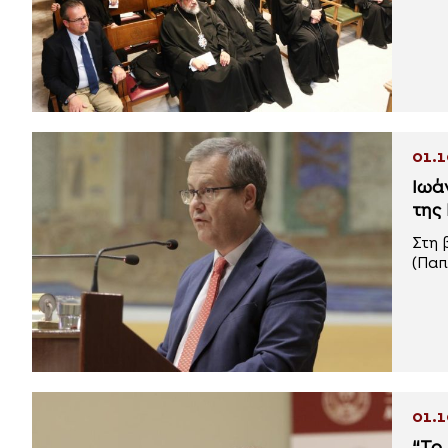
01.1
Ιωά
της
Στη 
(Παπ
01.1