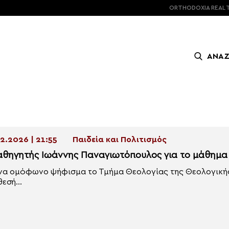
ORTHODOXIA
REAL 
ΑΝΑ
2.2026 | 21:55
Παιδεία και Πολιτισμός
αθηγητής Ιωάννης Παναγιωτόπουλος για το μάθημα 
να ομόφωνο ψήφισμα το Τμήμα Θεολογίας της Θεολογικής
εσή...