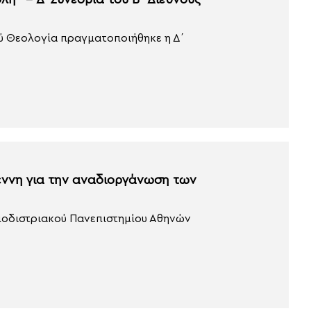
λή” – Δ’ Συνεδρία του Β΄ Διεθνούς
ύ Θεολογία πραγματοποιήθηκε η Δ΄
έννη για την αναδιοργάνωση των
ποδιστριακού Πανεπιστημίου Αθηνών