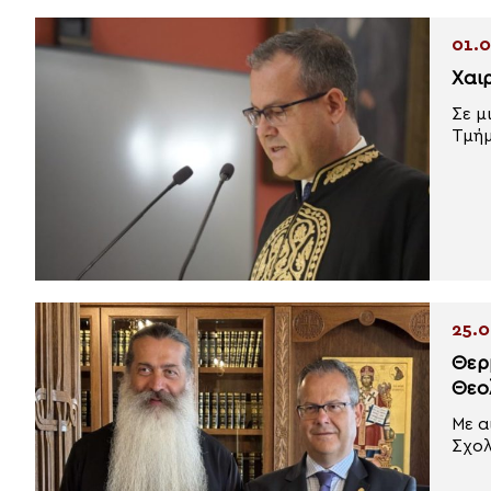
01.0
Χαι
Σε μ
Τμήμ
25.0
Θερ
Θεο
Με α
Σχολ