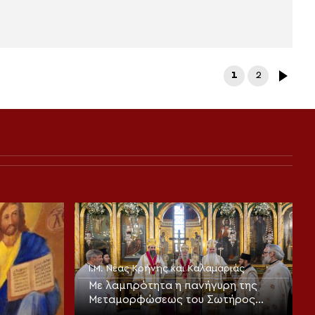
1
2
Ι.Μ. Νέας Κρήνης και Καλαμαριάς
Με λαμπρότητα η πανήγυρη της
Μεταμορφώσεως του Σωτήρος
στην Καλαμαριά (ΦΩΤΟ)