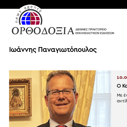
Ιωάννης Παναγιωτόπουλος
10.0
Ο Κ
Με έ
αντίθ