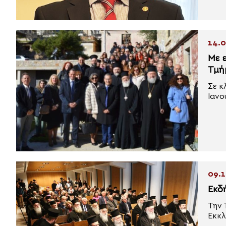
14.0
Με 
Τμή
Σε κ
Ιανο
09.1
Εκδ
Την 
Εκκλ