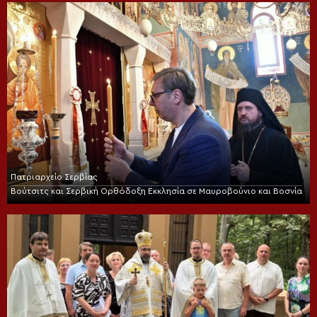
Πατριαρχείο Σερβίας
Βούτσιτς και Σερβική Ορθόδοξη Εκκλησία σε Μαυροβούνιο και Βοσνία