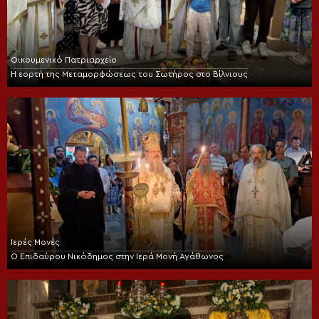
Οικουμενικό Πατριαρχείο
Η εορτή της Μεταμορφώσεως του Σωτήρος στο Βίλνιους
Ιερές Μονές
Ο Επιδαύρου Νικόδημος στην Ιερά Μονή Αγάθωνος