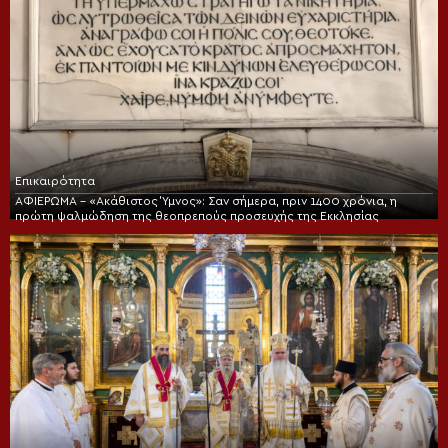
Επικαιρότητα
ΑΦΙΕΡΩΜΑ – «Ακάθιστος Ύμνος»: Σαν σήμερα, πριν 1400 χρόνια, η
πρώτη ψαλμώδηση της θεοπρεπούς προσευχής της Εκκλησίας