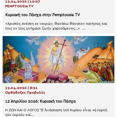
12.04.2026 | 10:27
PEMPTOUSIA TV
Κυριακή του Πάσχα στην Pemptousia TV
«Χριστός Ανέστη εκ νεκρών, θανάτω θάνατον πατήσας και
τοις εν τοις μνήμασι ζωήν χαρισάμενος…» ...
12.04.2026 | 8:21
Ορθόδοξες Προβολές
12 Απριλίου 2026: Κυριακή του Πάσχα
Η ΖΩΗ ΚΑΙ Ο ΛΟΓΟΣ Ἡ Ἀνάσταση τοῦ Κυρίου εἶναι «ἡ ἑορτή
τῶν ἑορτῶν καί...