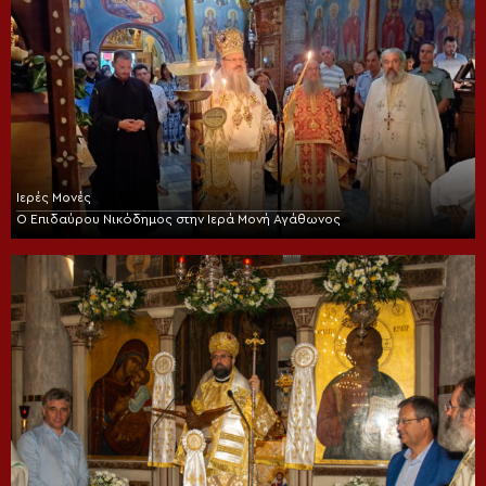
Ιερές Μονές
Ο Επιδαύρου Νικόδημος στην Ιερά Μονή Αγάθωνος