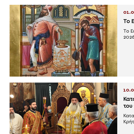
01.0
Το 
Το Ε
2026)
10.0
Κατ
του
Κατα
Κρήτη