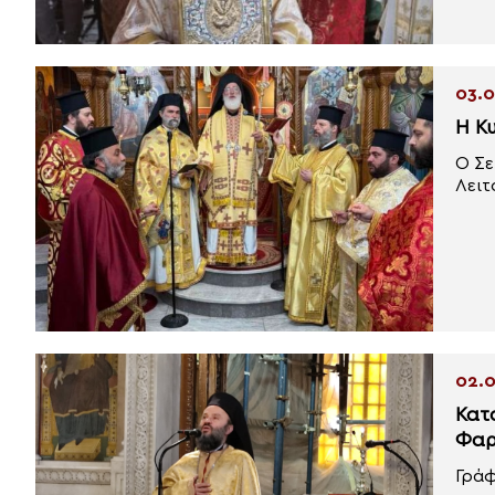
03.0
Η Κ
Ο Σε
Λειτ
02.0
Κατα
Φαρ
Γράφ