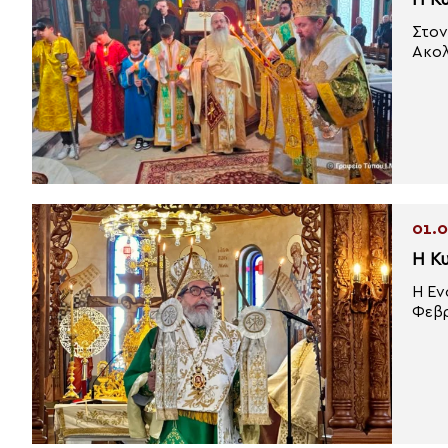
Η Κ
Στον
Ακολ
01.0
Η Κ
Η Εν
Φεβρ