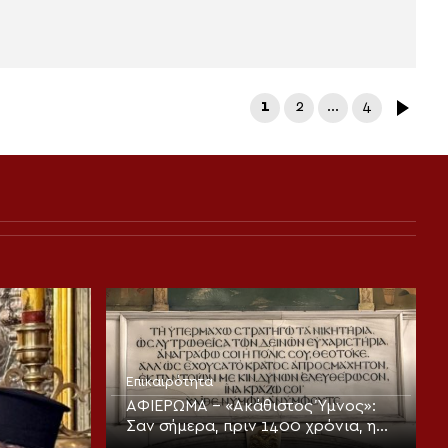
1
2
…
4
Επικαιρότητα
ΑΦΙΕΡΩΜΑ – «Ακάθιστος Ύμνος»:
Σαν σήμερα, πριν 1400 χρόνια, η
πρώτη ψαλμώδηση της