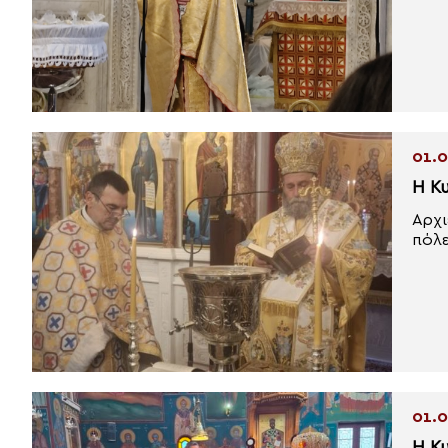
01.0
Η Κ
Αρχι
πόλε
01.0