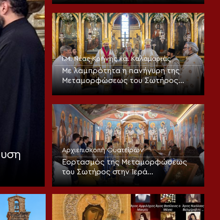
θεοπρεπούς προσευχής της
Εκκλησίας
Ι.Μ. Νέας Κρήνης και Καλαμαριάς
Με λαμπρότητα η πανήγυρη της
Μεταμορφώσεως του Σωτήρος
στην Καλαμαριά (ΦΩΤΟ)
Αρχιεπισκοπή Θυατείρων
αυση
Εορτασμός της Μεταμορφώσεως
του Σωτήρος στην Ιερά
Αρχιεπισκοπή Θυατείρων