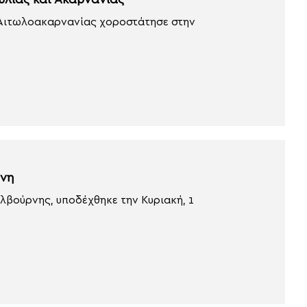
ωλίας και Ακαρνανίας
ς Αιτωλοακαρνανίας χοροστάτησε στην
ρνη
λβούρνης, υποδέχθηκε την Κυριακή, 1