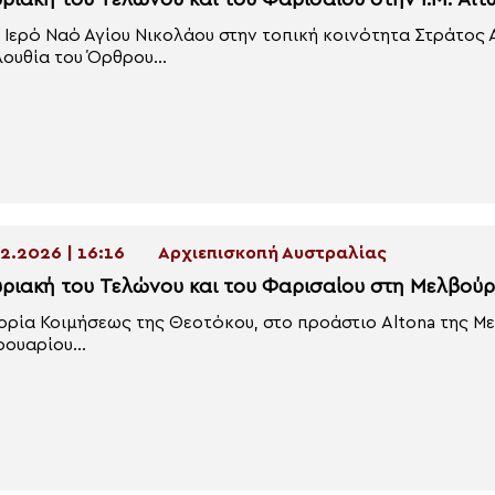
υριακή του Τελώνου και του Φαρισαίου στην Ι.Μ. Αιτ
 Ιερό Ναό Αγίου Νικολάου στην τοπική κοινότητα Στράτο
ουθία του Όρθρου...
2.2026 | 16:16
Αρχιεπισκοπή Αυστραλίας
υριακή του Τελώνου και του Φαρισαίου στη Μελβού
ορία Κοιμήσεως της Θεοτόκου, στο προάστιο Altona της Με
ουαρίου...