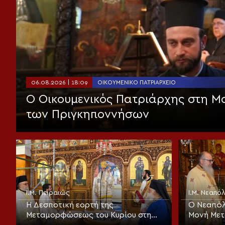
06.08.2026 | 18:09
ΟΙΚΟΥΜΕΝΙΚΌ ΠΑΤΡΙΑΡΧΕΊΟ
Ο Οικουμενικός Πατριάρχης στη 
των Πριγκηποννήσων
Ι.Μ. Πειραιώς
Ι.Μ. Νεαπ
Η Δεσποτική εορτή της
Ο Νεαπόλ
Μεταμορφώσεως του Κυρίου στη
Μονή Με