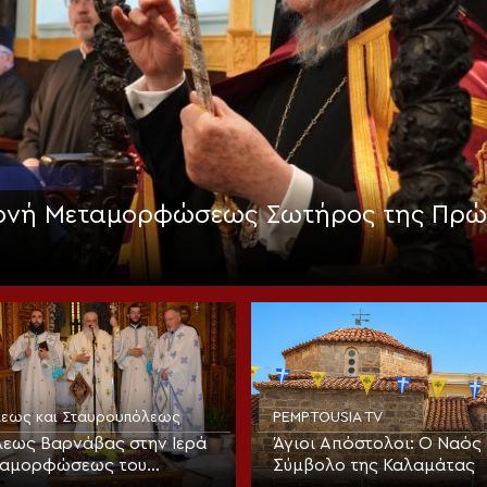
Μονή Μεταμορφώσεως Σωτήρος της Πρώ
όλεως και Σταυρουπόλεως
PEMPTOUSIA TV
εως Βαρνάβας στην Ιερά
Άγιοι Απόστολοι: Ο Ναός 
ταμορφώσεως του
Σύμβολο της Καλαμάτας