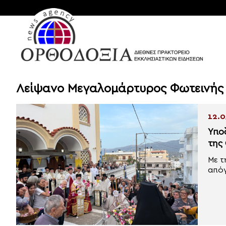
Λείψανο Μεγαλομάρτυρος Φωτεινής
12.0
Υπο
της
Με τ
απόγ