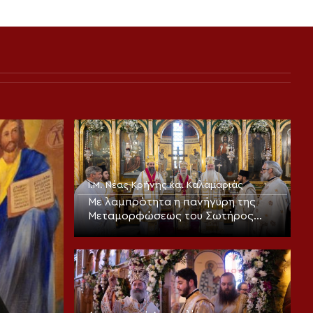
Ι.Μ. Νέας Κρήνης και Καλαμαριάς
Με λαμπρότητα η πανήγυρη της
Μεταμορφώσεως του Σωτήρος
στην Καλαμαριά (ΦΩΤΟ)