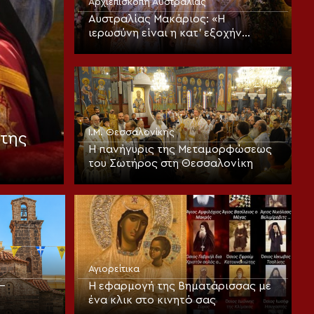
Αρχιεπισκοπή Αυστραλίας
Αυστραλίας Μακάριος: «Η
ιερωσύνη είναι η κατ’ εξοχήν
μεταμορφωτική δύναμη μέσα σε
έναν κόσμο που παραπαίει
πνευματικά»
Ι.Μ. Θεσσαλονίκης
της
Η πανήγυρις της Μεταμορφώσεως
του Σωτήρος στη Θεσσαλονίκη
Αγιορείτικα
–
Η εφαρμογή της Βηματάρισσας με
ένα κλικ στο κινητό σας