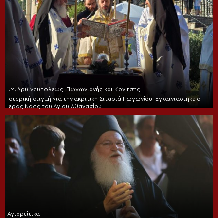
Ι.Μ. Δρυϊνουπόλεως, Πωγωνιανής και Κονίτσης
Ιστορική στιγμή για την ακριτική Σιταριά Πωγωνίου: Εγκαινιάστηκε ο
Ιερός Ναός του Αγίου Αθανασίου
Αγιορείτικα