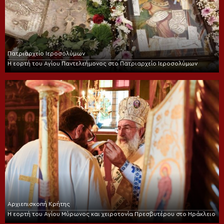
Πατριαρχείο Ιεροσολύμων
Η εορτή του Αγίου Παντελεήμονος στο Πατριαρχείο Ιεροσολύμων
Αρχιεπισκοπή Κρήτης
Η εορτή του Αγίου Μύρωνος και χειροτονία Πρεσβυτέρου στο Ηράκλειο