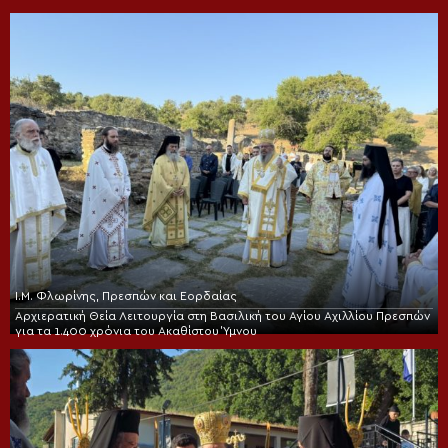
Ι.Μ. Φλωρίνης, Πρεσπών και Εορδαίας
Αρχιερατική Θεία Λειτουργία στη Βασιλική του Αγίου Αχιλλίου Πρεσπών
για τα 1.400 χρόνια του Ακαθίστου Ύμνου