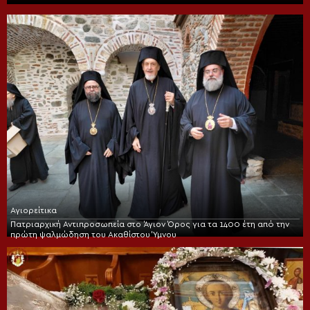
Αγιορείτικα
Πατριαρχική Αντιπροσωπεία στο Άγιον Όρος για τα 1400 έτη από την
πρώτη ψαλμώδηση του Ακαθίστου Ύμνου