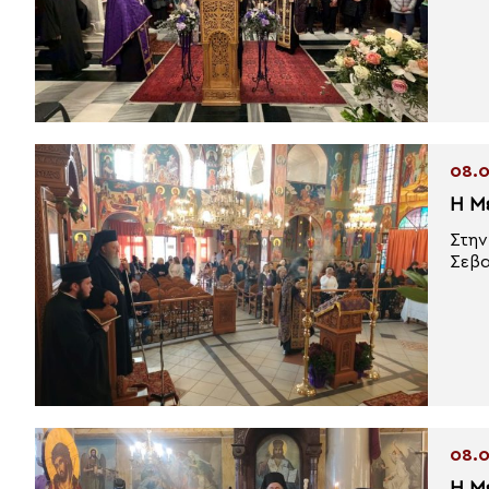
08.0
Η Μ
Στην
Σεβα
08.0