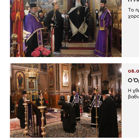
Η Μ
Το π
χορο
08.0
Ο Ό
Η χθ
βαθι