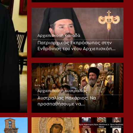
Αρχιεπισκοπή Καναδά
Πατριαρχικός Εκπρόσωπος στην
Ενθρόνιση του νέου Αρχιεπισκόπου
Καναδά ο Αρχιεπίσκοπος
Θυατείρων
Αρχιεπισκοπή Αυστραλίας
Αυστραλίας Μακάριος: Να
προσπαθήσουμε να
μεταμορφωθούμε πνευματικά και
να υποστούμε την «καλή αλλοίωση»