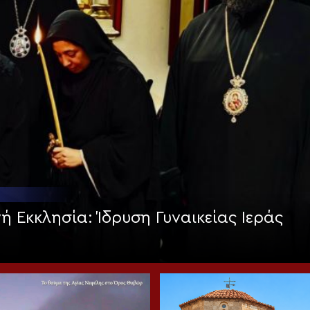
νή Εκκλησία: Ίδρυση Γυναικείας Ιεράς