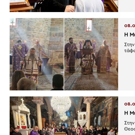
08.0
Η Μ
Στην
τάφω
08.0
Η Μ
Στην
Θεοφ