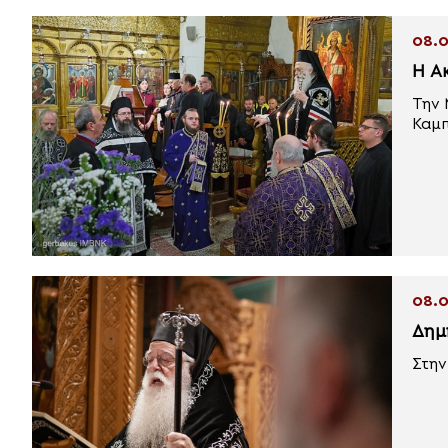
08.0
Η Α
Την 
Καμπ
08.0
Δημ
Στην