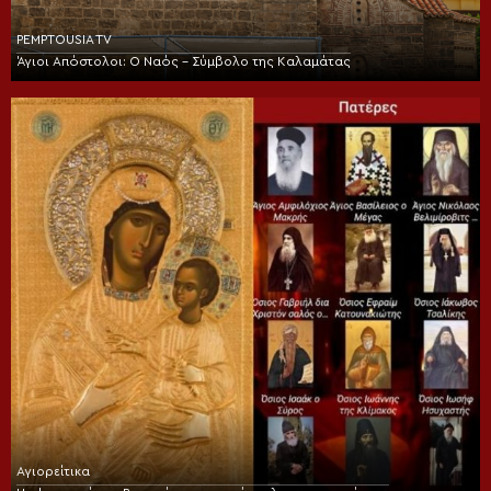
PEMPTOUSIA TV
Άγιοι Απόστολοι: Ο Ναός – Σύμβολο της Καλαμάτας
Αγιορείτικα