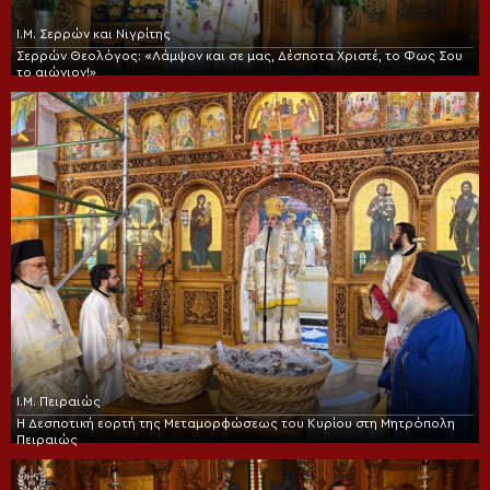
Ι.Μ. Σερρών και Νιγρίτης
Σερρών Θεολόγος: «Λάμψον και σε μας, Δέσποτα Χριστέ, το Φως Σου
το αιώνιον!»
Ι.Μ. Πειραιώς
Η Δεσποτική εορτή της Μεταμορφώσεως του Κυρίου στη Μητρόπολη
Πειραιώς