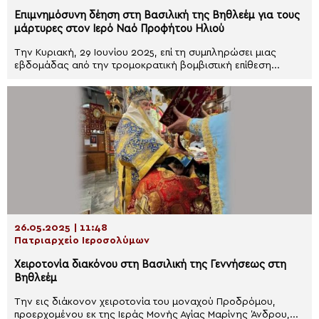
Επιμνημόσυνη δέηση στη Βασιλική της Βηθλεέμ για τους
μάρτυρες στον Ιερό Ναό Προφήτου Ηλιού
Την Κυριακή, 29 Ιουνίου 2025, επί τη συμπληρώσει μιας
εβδομάδας από την τρομοκρατική βομβιστική επίθεση...
26.05.2025 | 11:48
Πατριαρχείο Ιεροσολύμων
Χειροτονία διακόνου στη Βασιλική της Γεννήσεως στη
Βηθλεέμ
Την εις διάκονον χειροτονία του μοναχού Προδρόμου,
προερχομένου εκ της Ιεράς Μονής Αγίας Μαρίνης Άνδρου,...