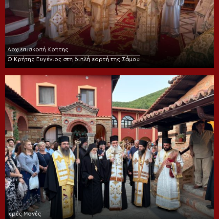
Αρχιεπισκοπή Κρήτης
Ο Κρήτης Ευγένιος στη διπλή εορτή της Σάμου
Ιερές Μονές