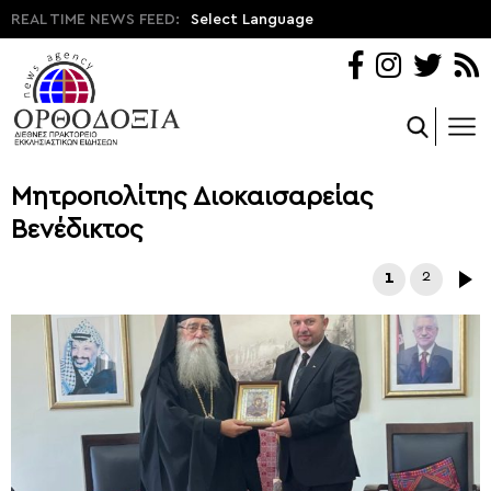
REAL TIME NEWS FEED:
Select Language
Μητροπολίτης Διοκαισαρείας
Βενέδικτος
1
2