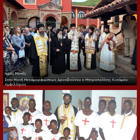
Ιερές Μονές
Στην Μονή Μεταμορφώσεως Δρυοβούνου ο Μητροπολίτης Κισάμου
Αμφιλόχιος