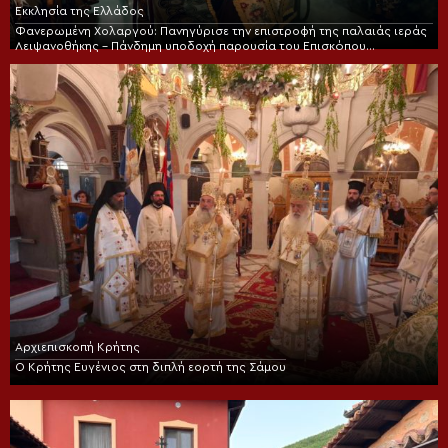
Εκκλησία της Ελλάδος
Φανερωμένη Χολαργού: Πανηγύρισε την επιστροφή της παλαιάς ιεράς
Λειψανοθήκης – Πάνδημη υποδοχή παρουσία του Επισκόπου
Χριστουπόλεως
Αρχιεπισκοπή Κρήτης
Ο Κρήτης Ευγένιος στη διπλή εορτή της Σάμου