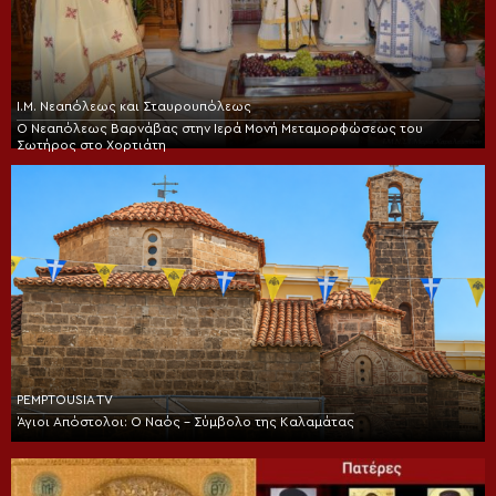
Ι.Μ. Νεαπόλεως και Σταυρουπόλεως
Ο Νεαπόλεως Βαρνάβας στην Ιερά Μονή Μεταμορφώσεως του
Σωτήρος στο Χορτιάτη
PEMPTOUSIA TV
Άγιοι Απόστολοι: Ο Ναός – Σύμβολο της Καλαμάτας