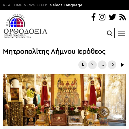
REAL TIME NEWS FEED:
Select Language
Μητροπολίτης Λήμνου Ιερόθεος
1
2
…
15