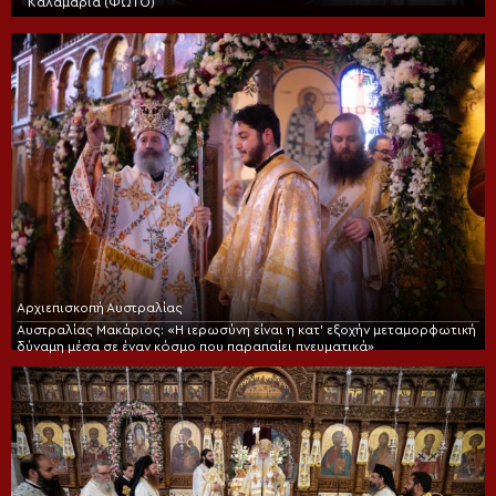
Καλαμαριά (ΦΩΤΟ)
Αρχιεπισκοπή Αυστραλίας
Αυστραλίας Μακάριος: «Η ιερωσύνη είναι η κατ’ εξοχήν μεταμορφωτική
δύναμη μέσα σε έναν κόσμο που παραπαίει πνευματικά»