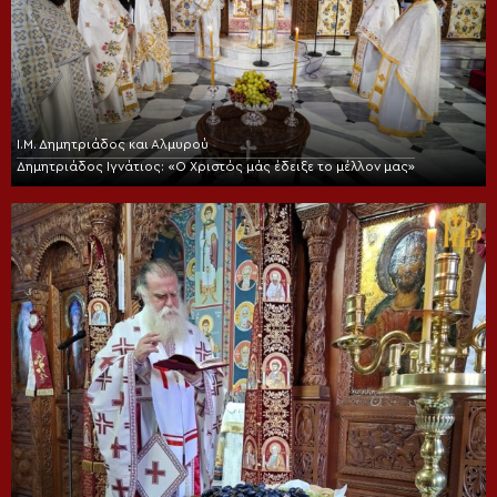
Ι.Μ. Δημητριάδος και Αλμυρού
Δημητριάδος Ιγνάτιος: «Ο Χριστός μάς έδειξε το μέλλον μας»