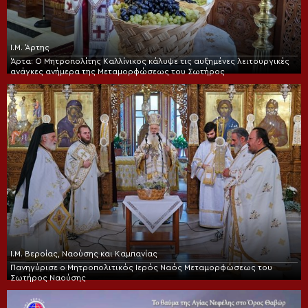
Ι.Μ. Άρτης
Άρτα: Ο Μητροπολίτης Καλλίνικος κάλυψε τις αυξημένες λειτουργικές
ανάγκες ανήμερα της Μεταμορφώσεως του Σωτήρος
Ι.Μ. Βεροίας, Ναούσης και Καμπανίας
Πανηγύρισε ο Μητροπολιτικός Ιερός Ναός Μεταμορφώσεως του
Σωτήρος Ναούσης