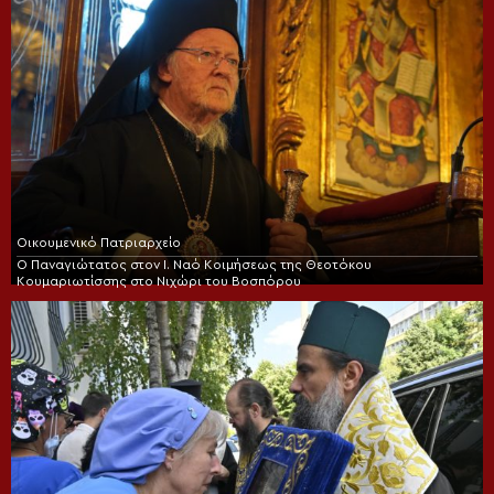
Οικουμενικό Πατριαρχείο
Ο Παναγιώτατος στον Ι. Ναό Κοιμήσεως της Θεοτόκου
Κουμαριωτίσσης στο Νιχώρι του Βοσπόρου