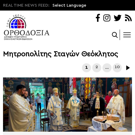
REAL TIME NEWS FEED:
Select Language
Μητροπολίτης Σταγών Θεόκλητος
1
2
…
10