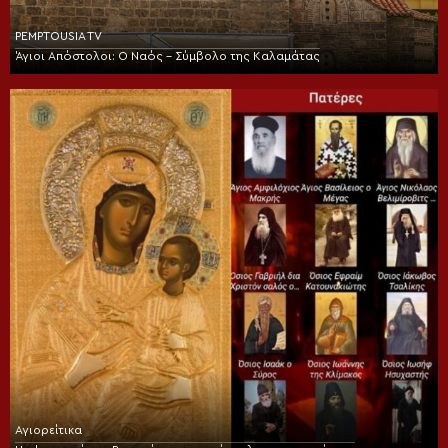
PEMPTOUSIA TV
Άγιοι Απόστολοι: Ο Ναός – Σύμβολο της Καλαμάτας
Αγιορείτικα