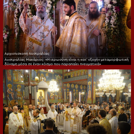
Αρχιεπισκοπή Αυστραλίας
Αυστραλίας Μακάριος: «Η ιερωσύνη είναι η κατ’ εξοχήν μεταμορφωτική
δύναμη μέσα σε έναν κόσμο που παραπαίει πνευματικά»