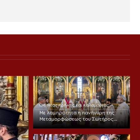
Ι.Μ. Νέας Κρήνης και Καλαμαριάς
Με λαμπρότητα η πανήγυρη της
Μεταμορφώσεως του Σωτήρος
στην Καλαμαριά (ΦΩΤΟ)