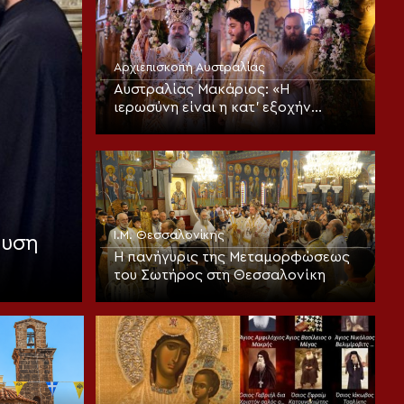
Αρχιεπισκοπή Αυστραλίας
Αυστραλίας Μακάριος: «Η
ιερωσύνη είναι η κατ’ εξοχήν
μεταμορφωτική δύναμη μέσα σε
έναν κόσμο που παραπαίει
πνευματικά»
Ι.Μ. Θεσσαλονίκης
αυση
Η πανήγυρις της Μεταμορφώσεως
του Σωτήρος στη Θεσσαλονίκη