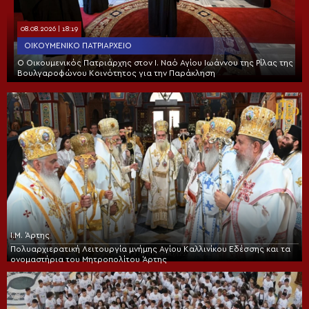
08.08.2026 | 18:19
ΟΙΚΟΥΜΕΝΙΚΌ ΠΑΤΡΙΑΡΧΕΊΟ
Ο Οικουμενικός Πατριάρχης στον I. Ναό Αγίου Ιωάννου της Ρίλας της
Βουλγαροφώνου Κοινότητος για την Παράκληση
Ι.Μ. Άρτης
Πολυαρχιερατική Λειτουργία μνήμης Αγίου Καλλινίκου Εδέσσης και τα
ονομαστήρια του Μητροπολίτου Άρτης