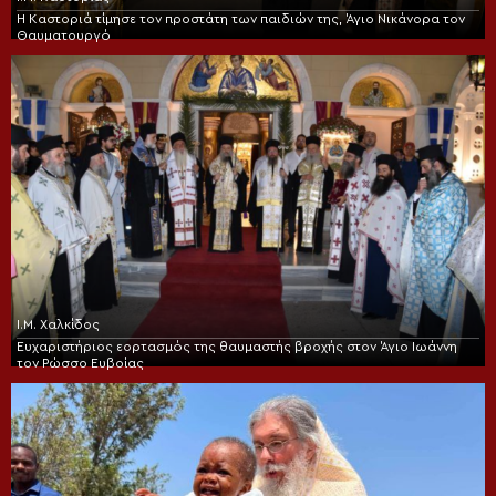
Η Καστοριά τίμησε τον προστάτη των παιδιών της, Άγιο Νικάνορα τον
Θαυματουργό
Ι.Μ. Χαλκίδος
Ευχαριστήριος εορτασμός της θαυμαστής βροχής στον Άγιο Ιωάννη
τον Ρώσσο Ευβοίας