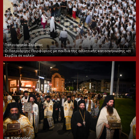
Πατριαρχείο Σερβίας
Ο Πατριάρχης Πορφύριος με παιδιά της αθλητικής κατασκήνωσης «Η
Σερβία σε καλεί»
Ι.Μ. Καστορίας