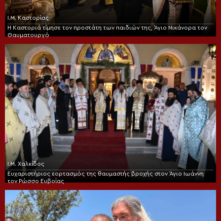
Ι.Μ. Καστορίας
Η Καστοριά τίμησε τον προστάτη των παιδιών της, Άγιο Νικάνορα τον
Θαυματουργό
Ι.Μ. Χαλκίδος
Ευχαριστήριος εορτασμός της θαυμαστής βροχής στον Άγιο Ιωάννη
τον Ρώσσο Ευβοίας