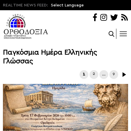
REAL TIME NEWS FEED:
Select Language
Παγκόσμια Ημέρα Ελληνικής
Γλώσσας
1
2
…
9