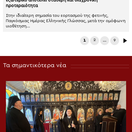
εξωτερικό αποτελεί σταθερή και διαχρονική
προτεραιότητα
Στην ιδιαίτερη σημασία του εορτασμού της φετινής,
Παγκόσμιας Ημέρας Ελληνικής Γλώσσας, μετά την ομόφωνη
υιοθέτηση...
1
2
…
9
Τα σημαντικότερα νέα