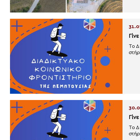
31.0
Γίν
Το Δ
στήρ
30.0
Γίν
Το Δ
στήρ