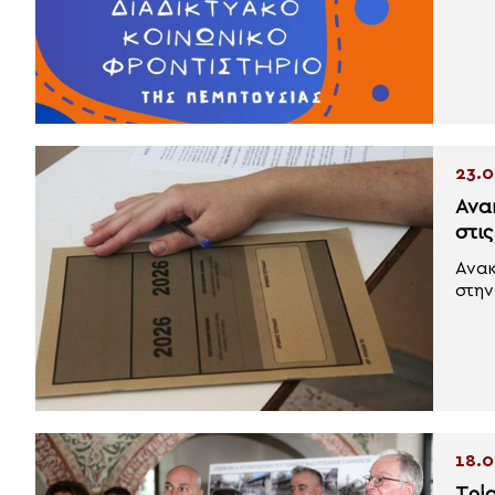
23.0
Ανα
στι
Ανακ
στην
18.0