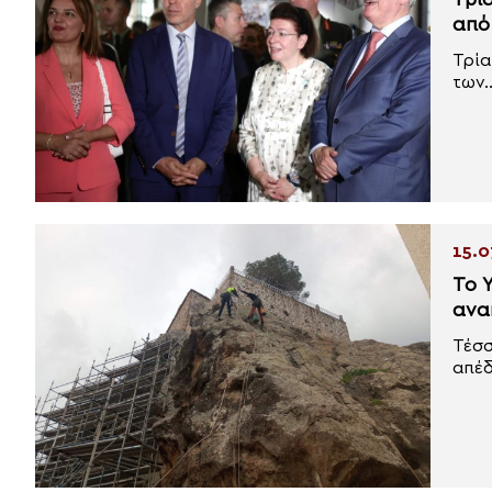
Τρί
από
Τρία
των..
15.0
Το 
ανα
Τέσσ
απέδ