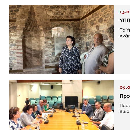
13.0
ΥΠΠ
Το Υ
Ανάπ
09.0
Προ
Παρο
Βικά