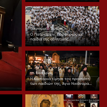
Μητροπολίτου Άρτης
Πατριαρχείο Σερβίας
Ο Πατριάρχης Πορφύριος με
παιδιά της αθλητικής
κατασκήνωσης «Η Σερβία σε καλεί»
Ι.Μ. Καστορίας
Η Καστοριά τίμησε τον προστάτη
των παιδιών της, Άγιο Νικάνορα
τον Θαυματουργό