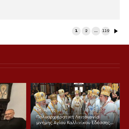
1
2
…
119
Ι.Μ. Άρτης
Πολυαρχιερατική Λειτουργία
μνήμης Αγίου Καλλινίκου Εδέσσης
και τα ονομαστήρια του