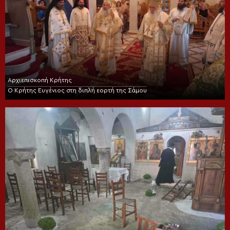
Αρχιεπισκοπή Κρήτης
Ο Κρήτης Ευγένιος στη διπλή εορτή της Σάμου