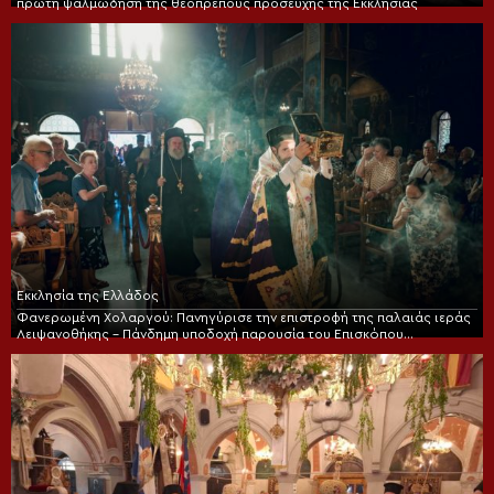
πρώτη ψαλμώδηση της θεοπρεπούς προσευχής της Εκκλησίας
Εκκλησία της Ελλάδος
Φανερωμένη Χολαργού: Πανηγύρισε την επιστροφή της παλαιάς ιεράς
Λειψανοθήκης – Πάνδημη υποδοχή παρουσία του Επισκόπου
Χριστουπόλεως