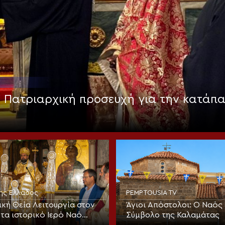
: Πατριαρχική προσευχή για την κατάπ
της Ελλάδος
PEMPTOUSIA TV
ική Θεία Λειτουργία στον
Άγιοι Απόστολοι: Ο Ναός 
τα ιστορικό Ιερό Ναό
Σύμβολο της Καλαμάτας