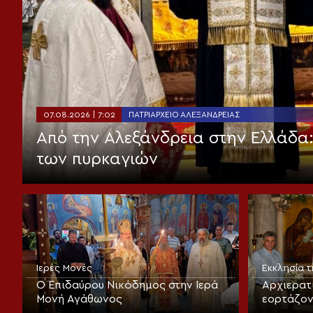
07.08.2026 | 7:02
ΠΑΤΡΙΑΡΧΕΊΟ ΑΛΕΞΑΝΔΡΕΊΑΣ
Από την Αλεξάνδρεια στην Ελλάδα
των πυρκαγιών
Ιερές Μονές
Εκκλησία 
Ο Επιδαύρου Νικόδημος στην Ιερά
Αρχιερατ
Μονή Αγάθωνος
εορτάζον