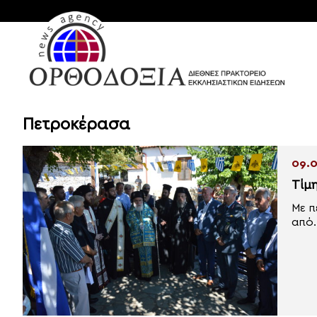
Πετροκέρασα
09.0
Τίμ
Με π
από..