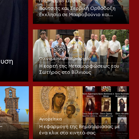
Πατριαρχείο Σερβίας
Βούτσιτς και Σερβική Ορθόδοξη
Εκκλησία σε Μαυροβούνιο και
Βοσνία
Οικουμενικό Πατριαρχείο
αυση
Η εορτή της Μεταμορφώσεως του
Σωτήρος στο Βίλνιους
Αγιορείτικα
–
Η εφαρμογή της Βηματάρισσας με
ένα κλικ στο κινητό σας