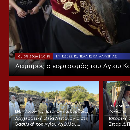
09.08.2026 | 10:18
Ι.Μ. ΕΔΈΣΣΗΣ, ΠΈΛΛΗΣ ΚΑΙ ΑΛΜΩΠΊΑΣ
Λαμπρός ο εορτασμός του Αγίου Κα
Ι.Μ. Δρυϊ
Ι.Μ. Φλωρίνης, Πρεσπών και Εορδαίας
Κονίτσης
Αρχιερατική Θεία Λειτουργία στη
Ιστορική 
Βασιλική του Αγίου Αχιλλίου
Σιταριά 