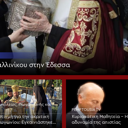
λλινίκου στην Έδεσσα
νουπόλεως, Πωγωνιανής και
PEMPTOUSIA TV
στιγμή για την ακριτική
Κυριακάτικη Μαθητεία – Η
Πωγωνίου: Εγκαινιάστηκε
αδυναμία της απιστίας