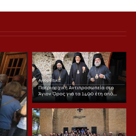
Αγιορείτικα
Πατριαρχική Αντιπροσωπεία στο
Άγιον Όρος για τα 1400 έτη από
την πρώτη ψαλμώδηση του
Ακαθίστου Ύμνου