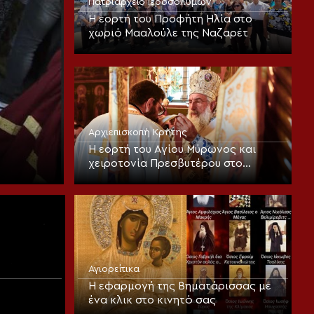
Πατριαρχείο Ιεροσολύμων
Η εορτή του Προφήτη Ηλία στο
χωριό Μααλούλε της Ναζαρέτ
Αρχιεπισκοπή Κρήτης
Η εορτή του Αγίου Μύρωνος και
χειροτονία Πρεσβυτέρου στο
Ηράκλειο
Αγιορείτικα
Η εφαρμογή της Βηματάρισσας με
ένα κλικ στο κινητό σας