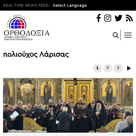
REAL TIME NEWS FEED:
Select Language
πολιούχος Λάρισας
1
2
3