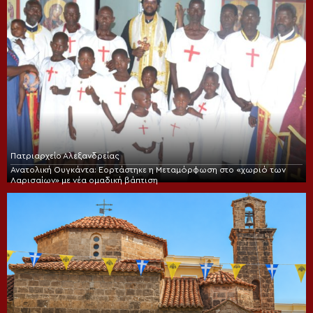
Πατριαρχείο Αλεξανδρείας
Ανατολική Ουγκάντα: Εορτάστηκε η Μεταμόρφωση στο «χωριό των
Λαρισαίων» με νέα ομαδική βάπτιση