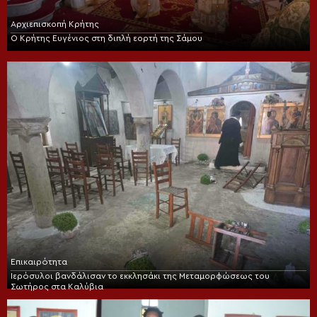
Αρχιεπισκοπή Κρήτης
Ο Κρήτης Ευγένιος στη διπλή εορτή της Σάμου
Επικαιρότητα
Ιερόσυλοι βανδάλισαν το εκκλησάκι της Μεταμορφώσεως του
Σωτήρος στα Καλύβια