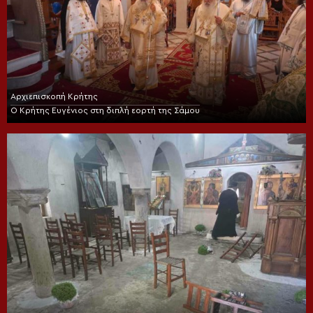
Αρχιεπισκοπή Κρήτης
Ο Κρήτης Ευγένιος στη διπλή εορτή της Σάμου