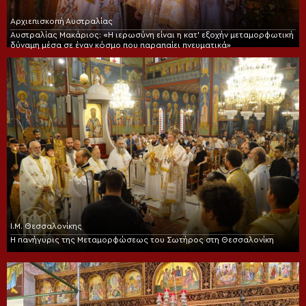
Αρχιεπισκοπή Αυστραλίας
Αυστραλίας Μακάριος: «Η ιερωσύνη είναι η κατ’ εξοχήν μεταμορφωτική
δύναμη μέσα σε έναν κόσμο που παραπαίει πνευματικά»
Ι.Μ. Θεσσαλονίκης
Η πανήγυρις της Μεταμορφώσεως του Σωτήρος στη Θεσσαλονίκη