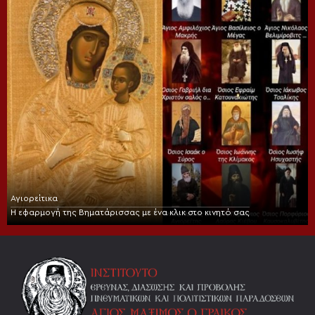
Αγιορείτικα
Η εφαρμογή της Βηματάρισσας με ένα κλικ στο κινητό σας