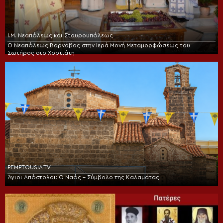
Ι.Μ. Νεαπόλεως και Σταυρουπόλεως
Ο Νεαπόλεως Βαρνάβας στην Ιερά Μονή Μεταμορφώσεως του
Σωτήρος στο Χορτιάτη
PEMPTOUSIA TV
Άγιοι Απόστολοι: Ο Ναός – Σύμβολο της Καλαμάτας