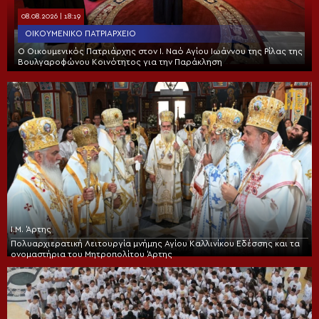
08.08.2026 | 18:19
ΟΙΚΟΥΜΕΝΙΚΌ ΠΑΤΡΙΑΡΧΕΊΟ
Ο Οικουμενικός Πατριάρχης στον I. Ναό Αγίου Ιωάννου της Ρίλας της
Βουλγαροφώνου Κοινότητος για την Παράκληση
Ι.Μ. Άρτης
Πολυαρχιερατική Λειτουργία μνήμης Αγίου Καλλινίκου Εδέσσης και τα
ονομαστήρια του Μητροπολίτου Άρτης