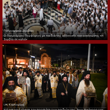
Πατριαρχείο Σερβίας
Ο Πατριάρχης Πορφύριος με παιδιά της αθλητικής κατασκήνωσης «Η
Σερβία σε καλεί»
Ι.Μ. Καστορίας
Η Καστοριά τίμησε τον προστάτη των παιδιών της, Άγιο Νικάνορα τον