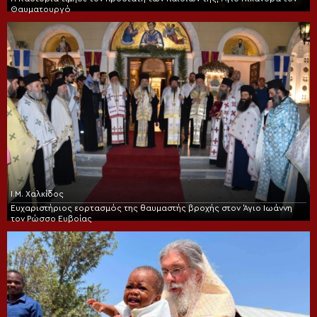
Θαυματουργό
Ι.Μ. Χαλκίδος
Ευχαριστήριος εορτασμός της θαυμαστής βροχής στον Άγιο Ιωάννη
τον Ρώσσο Ευβοίας