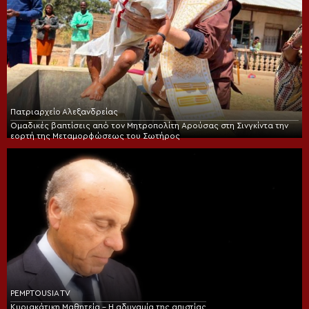
Πατριαρχείο Αλεξανδρείας
Ομαδικές βαπτίσεις από τον Μητροπολίτη Αρούσας στη Σινγκίντα την
εορτή της Μεταμορφώσεως του Σωτήρος
PEMPTOUSIA TV
Κυριακάτικη Μαθητεία – Η αδυναμία της απιστίας